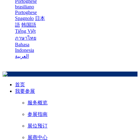
Portoghese
brasiliano
Portoghese
Spagnolo
日本
語
韩国語
Tiếng Việt
ภาษาไทย
Bahasa
Indonesia
العربية
首页
我要参展
服务概览
参展指南
展位预订
展商中心