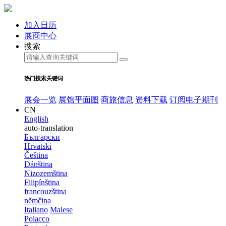
加入日历
展商中心
搜索
热门搜索关键词
展会一览
展馆平面图
商旅信息
资料下载
订阅电子期刊
CN
English
auto-translation
Български
Hrvatski
Čeština
Dánština
Nizozemština
Filipínština
francouzština
němčina
Italiano
Malese
Polacco