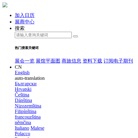
加入日历
展商中心
搜索
热门搜索关键词
展会一览
展馆平面图
商旅信息
资料下载
订阅电子期刊
CN
English
auto-translation
Български
Hrvatski
Čeština
Dánština
Nizozemština
Filipínština
francouzština
němčina
Italiano
Malese
Polacco