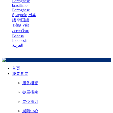
Portoghese
brasiliano
Portoghese
Spagnolo
日本
語
韩国語
Tiếng Việt
ภาษาไทย
Bahasa
Indonesia
العربية
首页
我要参展
服务概览
参展指南
展位预订
展商中心