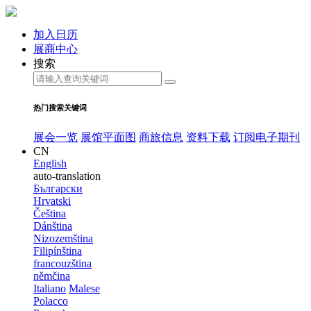
加入日历
展商中心
搜索
热门搜索关键词
展会一览
展馆平面图
商旅信息
资料下载
订阅电子期刊
CN
English
auto-translation
Български
Hrvatski
Čeština
Dánština
Nizozemština
Filipínština
francouzština
němčina
Italiano
Malese
Polacco