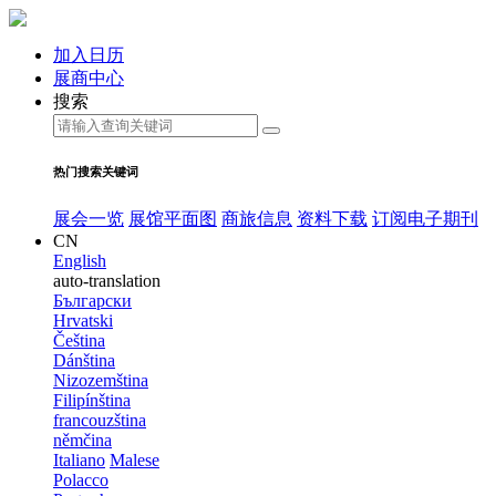
加入日历
展商中心
搜索
热门搜索关键词
展会一览
展馆平面图
商旅信息
资料下载
订阅电子期刊
CN
English
auto-translation
Български
Hrvatski
Čeština
Dánština
Nizozemština
Filipínština
francouzština
němčina
Italiano
Malese
Polacco