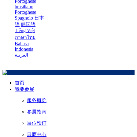
Portoghese
brasiliano
Portoghese
Spagnolo
日本
語
韩国語
Tiếng Việt
ภาษาไทย
Bahasa
Indonesia
العربية
首页
我要参展
服务概览
参展指南
展位预订
展商中心