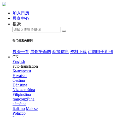
加入日历
展商中心
搜索
热门搜索关键词
展会一览
展馆平面图
商旅信息
资料下载
订阅电子期刊
CN
English
auto-translation
Български
Hrvatski
Čeština
Dánština
Nizozemština
Filipínština
francouzština
němčina
Italiano
Malese
Polacco