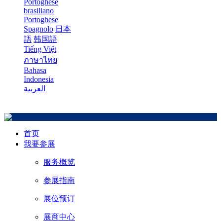
Portoghese
brasiliano
Portoghese
Spagnolo
日本
語
韩国語
Tiếng Việt
ภาษาไทย
Bahasa
Indonesia
العربية
首页
我要参展
服务概览
参展指南
展位预订
展商中心