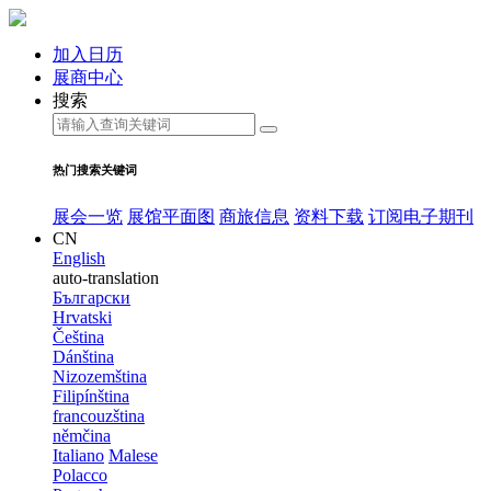
加入日历
展商中心
搜索
热门搜索关键词
展会一览
展馆平面图
商旅信息
资料下载
订阅电子期刊
CN
English
auto-translation
Български
Hrvatski
Čeština
Dánština
Nizozemština
Filipínština
francouzština
němčina
Italiano
Malese
Polacco