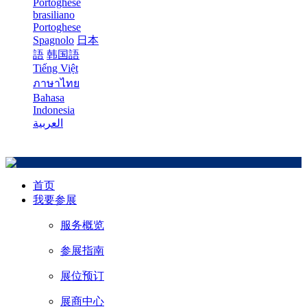
Portoghese
brasiliano
Portoghese
Spagnolo
日本
語
韩国語
Tiếng Việt
ภาษาไทย
Bahasa
Indonesia
العربية
首页
我要参展
服务概览
参展指南
展位预订
展商中心