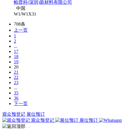
帕普科(深圳)新材料有限公司
中国
W1/W1X31
708条
上一页
1
2
...
17
18
19
20
21
22
23
...
35
36
下一页
观众预登记
展位预订
观众预登记
展位预订