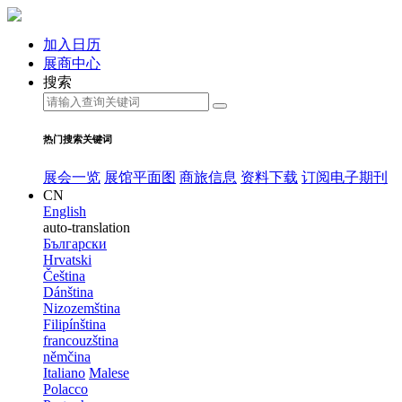
加入日历
展商中心
搜索
热门搜索关键词
展会一览
展馆平面图
商旅信息
资料下载
订阅电子期刊
CN
English
auto-translation
Български
Hrvatski
Čeština
Dánština
Nizozemština
Filipínština
francouzština
němčina
Italiano
Malese
Polacco