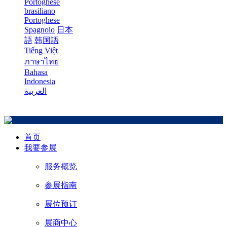
Portoghese
brasiliano
Portoghese
Spagnolo
日本
語
韩国語
Tiếng Việt
ภาษาไทย
Bahasa
Indonesia
العربية
首页
我要参展
服务概览
参展指南
展位预订
展商中心