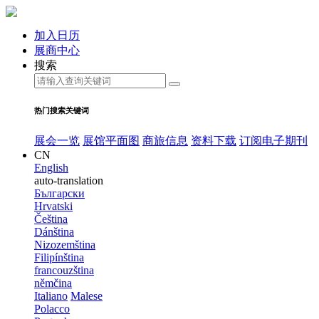
加入日历
展商中心
搜索
热门搜索关键词
展会一览
展馆平面图
商旅信息
资料下载
订阅电子期刊
CN
English
auto-translation
Български
Hrvatski
Čeština
Dánština
Nizozemština
Filipínština
francouzština
němčina
Italiano
Malese
Polacco