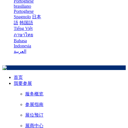
Portoghese
brasiliano
Portoghese
Spagnolo
日本
語
韩国語
Tiếng Việt
ภาษาไทย
Bahasa
Indonesia
العربية
首页
我要参展
服务概览
参展指南
展位预订
展商中心