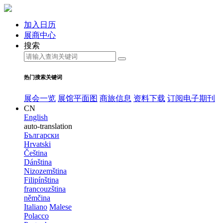
加入日历
展商中心
搜索
热门搜索关键词
展会一览
展馆平面图
商旅信息
资料下载
订阅电子期刊
CN
English
auto-translation
Български
Hrvatski
Čeština
Dánština
Nizozemština
Filipínština
francouzština
němčina
Italiano
Malese
Polacco