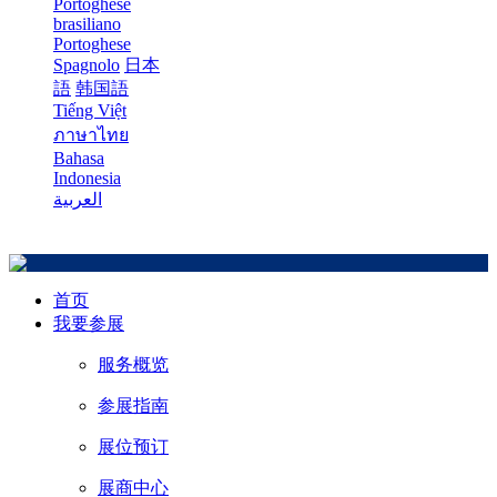
Portoghese
brasiliano
Portoghese
Spagnolo
日本
語
韩国語
Tiếng Việt
ภาษาไทย
Bahasa
Indonesia
العربية
首页
我要参展
服务概览
参展指南
展位预订
展商中心