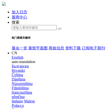
加入日历
展商中心
搜索
热门搜索关键词
展会一览
展馆平面图
商旅信息
资料下载
订阅电子期刊
CN
English
auto-translation
Български
Hrvatski
Čeština
Dánština
Nizozemština
Filipínština
francouzština
němčina
Italiano
Malese
Polacco