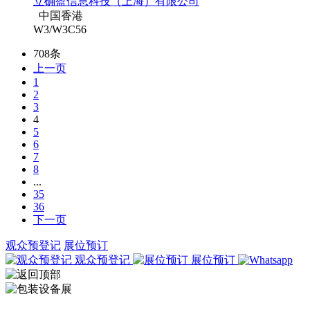
立确盈信息科技（上海）有限公司
中国香港
W3/W3C56
708条
上一页
1
2
3
4
5
6
7
8
...
35
36
下一页
观众预登记
展位预订
观众预登记
展位预订