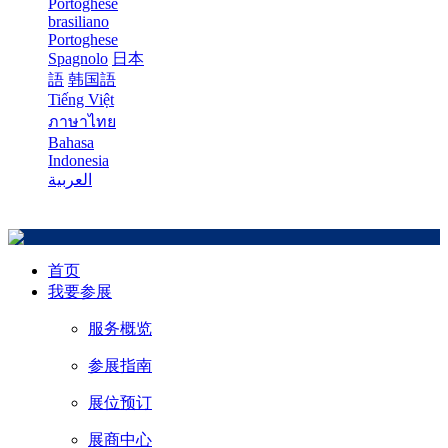
Portoghese
brasiliano
Portoghese
Spagnolo
日本
語
韩国語
Tiếng Việt
ภาษาไทย
Bahasa
Indonesia
العربية
首页
我要参展
服务概览
参展指南
展位预订
展商中心