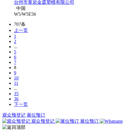
台州市黄岩金霆塑模有限公司
中国
W5/W5E56
707条
上一页
1
2
...
5
6
7
8
9
10
11
...
35
36
下一页
观众预登记
展位预订
观众预登记
展位预订