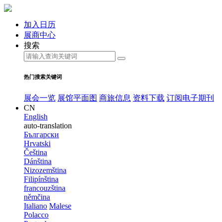
加入日历
展商中心
搜索
热门搜索关键词
展会一览
展馆平面图
商旅信息
资料下载
订阅电子期刊
CN
English
auto-translation
Български
Hrvatski
Čeština
Dánština
Nizozemština
Filipínština
francouzština
němčina
Italiano
Malese
Polacco