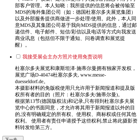
部客户管理。本人知晓：我所提供的信息将会被传输至
MDS的海外集团公司（如：德国杜塞尔多夫展览集团）
以及外部服务提供商做进一步处理/使用。此外，本人同
意MDS及其集团公司基于我向MDS提供的信息，通过邮
递信件、电子邮件、短信/彩信以及电话等方式向我发送
商业讯息（包括但不限于通知、问卷调查和展览提
醒）。
我接受展会主办方照片使用免责说明
杜塞尔多夫展览和康斯坦泽·施蒂尔曼拥有独家开发权，
展览广场D-40474杜塞尔多夫, www.messe-
duesseldorf.de。
本摄影材料的免版税使用只允许用于新闻报道和提及版
权所有者的目的（照片：杜塞尔多夫/施蒂尔曼)。
根据第13节(德国版权法)和记录,只有得到杜塞尔多夫展
览中心的书面同意，才允许将其用于新闻报道以外的目
的,没有明确规定的所有权、使用权、商标权或任何其他
权利。 使用者有责任申请授予这些权利,禁止将此摄影资
料转发给第三方。
下一步