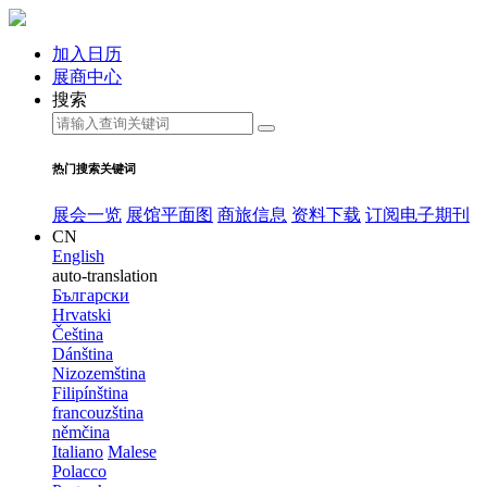
加入日历
展商中心
搜索
热门搜索关键词
展会一览
展馆平面图
商旅信息
资料下载
订阅电子期刊
CN
English
auto-translation
Български
Hrvatski
Čeština
Dánština
Nizozemština
Filipínština
francouzština
němčina
Italiano
Malese
Polacco