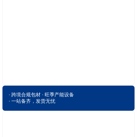
· 跨境合规包材 · 旺季产能设备

· 一站备齐，发货无忧