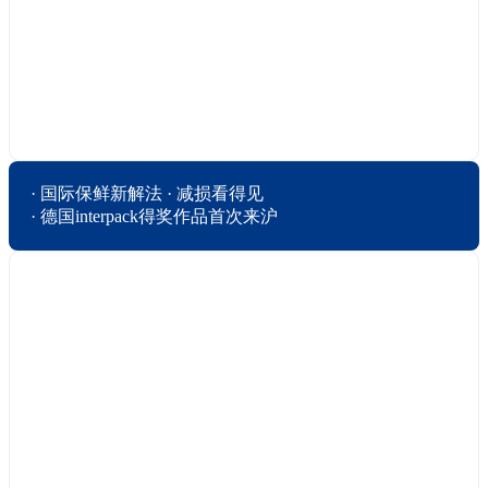
· 国际保鲜新解法 · 减损看得见

· 德国interpack得奖作品首次来沪