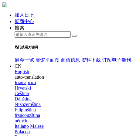
加入日历
展商中心
搜索
热门搜索关键词
展会一览
展馆平面图
商旅信息
资料下载
订阅电子期刊
CN
English
auto-translation
Български
Hrvatski
Čeština
Dánština
Nizozemština
Filipínština
francouzština
němčina
Italiano
Malese
Polacco