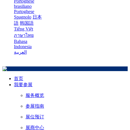
Portoghese
brasiliano
Portoghese
Spagnolo
日本
語
韩国語
Tiếng Việt
ภาษาไทย
Bahasa
Indonesia
العربية
首页
我要参展
服务概览
参展指南
展位预订
展商中心