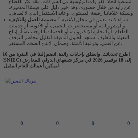
لسلطة اتخاذ القرارات الرئيسية في الشركات، فقد عبّر القطاع
عن رأيه من خلال حضوره. وهذا خير دليل على قيمتنا المتميزة،
وشبكة علاقاتنا رفيعة المستوى، وعائد الاستثمار الذي لا يُضاهى.
 سواء كنت تعمل في مجال الأغذية
مصممة للعمل والتكيف:
والمشروبات، أو مستحضرات التجميل، أو الأدوية، أو خدمات
الطعام، أو التجارة الإلكترونية، أو الخدمات اللوجستية، أو إنتاج
التعبئة والتغليف، ستجد الحلول الدقيقة لتقليل مخاطر التوقف
عن العمل، وترقية الأتمتة، وضمان الإنتاج الضخم المستقر.
اطرح تحدياتك. وانطلق بإجابات رائدة. انضم إلينا في الفترة من 16
إلى 18 نوفمبر 2026 في مركز شنغهاي الدولي للمعارض (SNIEC)
لتمكين أعمالك للعام المقبل.
أراك في
0
0
0
0
ثوانٍ
دقائق
ساعات
أيام