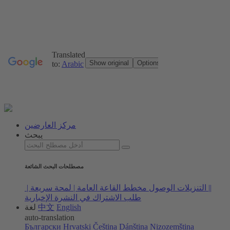
مركز العارضين
يبحث
مصطلحات البحث الشائعة
|
| التنزيلات
الوصول
مخطط القاعة العامة |
لمحة سريعة |
طلب الاشتراك في النشرة الإخبارية
English
中文
لغة
auto-translation
Български
Hrvatski
Čeština
Dánština
Nizozemština