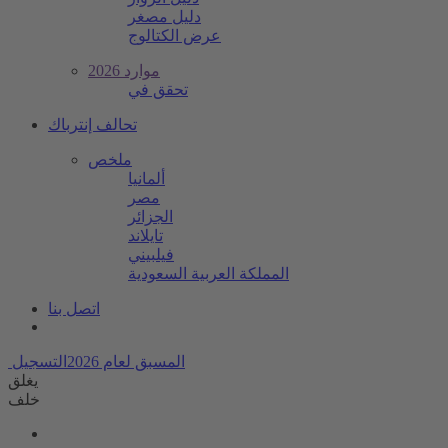
دليل مصغر
عرض الكتالوج
موارد 2026
تحقق في
تحالف إنترباك
ملخص
ألمانيا
مصر
الجزائر
تايلاند
فيلبيني
المملكة العربية السعودية
اتصل بنا
المسبق لعام 2026
التسجيل
يغلق
خلف