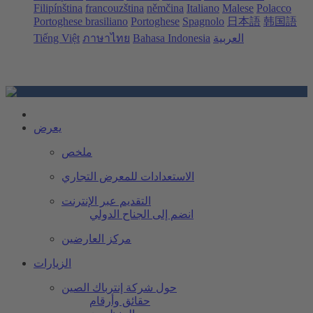
Filipínština
francouzština
němčina
Italiano
Malese
Polacco
Portoghese brasiliano
Portoghese
Spagnolo
日本語
韩国語
العربية
Bahasa Indonesia
ภาษาไทย
Tiếng Việt
يعرض
ملخص
الاستعدادات للمعرض التجاري
التقديم عبر الإنترنت
انضم إلى الجناح الدولي
مركز العارضين
الزيارات
حول شركة إنترباك الصين
حقائق وأرقام