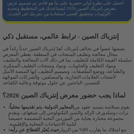
احصل على نظرة أولى حصرية على ما هو قادم. تم تصميم عرض
معرض إنترباك الصين 2026 لمساعدتك في التخطيط وتحديد
الأولويات وتحقيق أقصى استفادة من تجربتك في الحدث.
إنترباك الصين - ترابط عالمي، مستقبل ذكي
بصفتها عضواً في تحالف إنترباك، تُعدّ إنترباك الصين حدثاً رائداً في
مجال معالجة وتغليف المنتجات في المنطقة. يغطي المعرض
سلسلة القيمة الكاملة للتغليف، بما في ذلك آلات المعالجة والتغليف،
ومواد التغليف والحاويات، ومواد ومنتجات التغليف المبتكرة،
والطباعة، ووضع الملصقات، وتصميم التغليف. إنها المنصة الأمثل
لأصحاب العلامات التجارية، والمصنّعين، والشركات الموجّهة
للتصدير، الباحثين عن حلول موثوقة وعالية الكفاءة.
لماذا يجب حضور معرض إنترباك الصين 2026؟
نقوم بسلاسة بتمديد عقود من
المعايير الدولية، يتم تقديمها محلياً:
تراث دوسلدورف الرائد والتميز التكنولوجي إلى شنغهاي، ونقدم
مجموعة مختارة بعناية من الموردين النخبة المصممة خصيصاً
لتلبية الاحتياجات المحلية والإقليمية.
مع امتلاك ما يقارب 80% من الزوار
حيث يُعبّر القطاع عن رأيه: