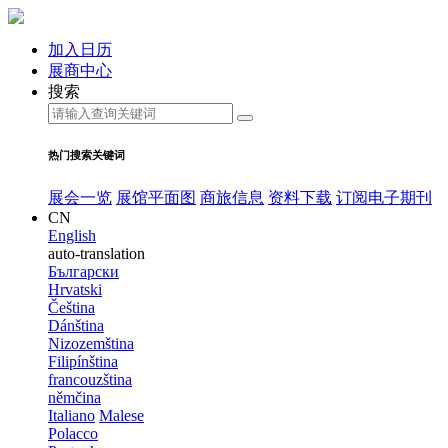
加入日历
展商中心
搜索
热门搜索关键词
展会一览
展馆平面图
商旅信息
资料下载
订阅电子期刊
CN
English
auto-translation
Български
Hrvatski
Čeština
Dánština
Nizozemština
Filipínština
francouzština
němčina
Italiano
Malese
Polacco