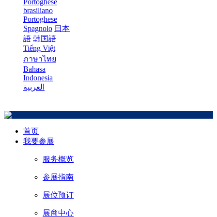
Portoghese
brasiliano
Portoghese
Spagnolo
日本
語
韩国語
Tiếng Việt
ภาษาไทย
Bahasa
Indonesia
العربية
首页
我要参展
服务概览
参展指南
展位预订
展商中心