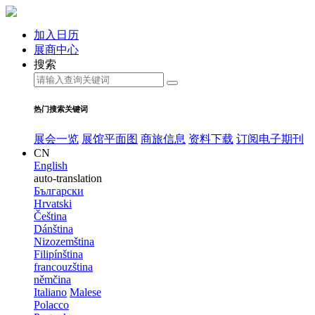
加入日历
展商中心
搜索
热门搜索关键词
展会一览
展馆平面图
商旅信息
资料下载
订阅电子期刊
CN
English
auto-translation
Български
Hrvatski
Čeština
Dánština
Nizozemština
Filipínština
francouzština
němčina
Italiano
Malese
Polacco