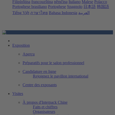
Filipínština
francouzština
němčina
Italiano
Malese
Polacco
Portoghese brasiliano
Portoghese
Spagnolo
日本語
韩国語
Tiếng Việt
ภาษาไทย
Bahasa Indonesia
العربية
Exposition
Aperçu
Préparatifs pour le salon professionnel
Candidature en ligne
Rejoignez le pavillon international
Centre des exposants
Visites
À propos d'Interpack Chine
Faits et chiffres
Organisateurs