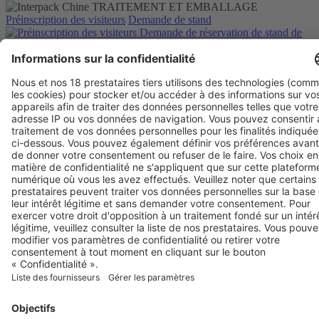
Préinscription des visiteurs
Demande de stand
Demande de réservation
de stand
de
pré-inscription
pour les visiteurs
politique de confidentialité
Salon mondial de l'alliance interpack
alliance interpack
Allemagne
Chine
Egypte
Inde
Algérie
Thaïlande
Philippines
alliance interpack
Allemagne
Chine
Egypte
Algérie
Thaïlande