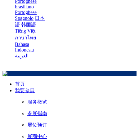
Portoghese
brasiliano
Portoghese
Spagnolo
日本
語
韩国語
Tiếng Việt
ภาษาไทย
Bahasa
Indonesia
العربية
首页
我要参展
服务概览
参展指南
展位预订
展商中心