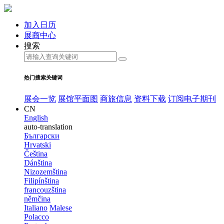
加入日历
展商中心
搜索
热门搜索关键词
展会一览
展馆平面图
商旅信息
资料下载
订阅电子期刊
CN
English
auto-translation
Български
Hrvatski
Čeština
Dánština
Nizozemština
Filipínština
francouzština
němčina
Italiano
Malese
Polacco