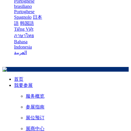
Portoghese
brasiliano
Portoghese
Spagnolo
日本
語
韩国語
Tiếng Việt
ภาษาไทย
Bahasa
Indonesia
العربية
首页
我要参展
服务概览
参展指南
展位预订
展商中心