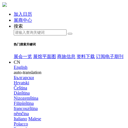
加入日历
展商中心
搜索
热门搜索关键词
展会一览
展馆平面图
商旅信息
资料下载
订阅电子期刊
CN
English
auto-translation
Български
Hrvatski
Čeština
Dánština
Nizozemština
Filipínština
francouzština
němčina
Italiano
Malese
Polacco