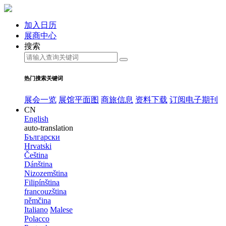
加入日历
展商中心
搜索
热门搜索关键词
展会一览
展馆平面图
商旅信息
资料下载
订阅电子期刊
CN
English
auto-translation
Български
Hrvatski
Čeština
Dánština
Nizozemština
Filipínština
francouzština
němčina
Italiano
Malese
Polacco