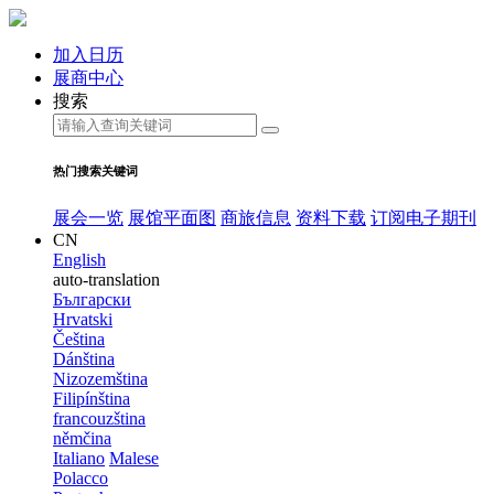
加入日历
展商中心
搜索
热门搜索关键词
展会一览
展馆平面图
商旅信息
资料下载
订阅电子期刊
CN
English
auto-translation
Български
Hrvatski
Čeština
Dánština
Nizozemština
Filipínština
francouzština
němčina
Italiano
Malese
Polacco