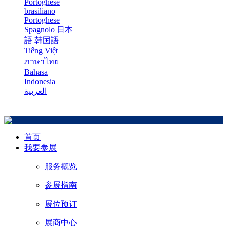
Portoghese
brasiliano
Portoghese
Spagnolo
日本
語
韩国語
Tiếng Việt
ภาษาไทย
Bahasa
Indonesia
العربية
首页
我要参展
服务概览
参展指南
展位预订
展商中心