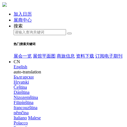
加入日历
展商中心
搜索
热门搜索关键词
展会一览
展馆平面图
商旅信息
资料下载
订阅电子期刊
CN
English
auto-translation
Български
Hrvatski
Čeština
Dánština
Nizozemština
Filipínština
francouzština
němčina
Italiano
Malese
Polacco