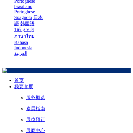
Portoghese
brasiliano
Portoghese
Spagnolo
日本
語
韩国語
Tiếng Việt
ภาษาไทย
Bahasa
Indonesia
العربية
首页
我要参展
服务概览
参展指南
展位预订
展商中心