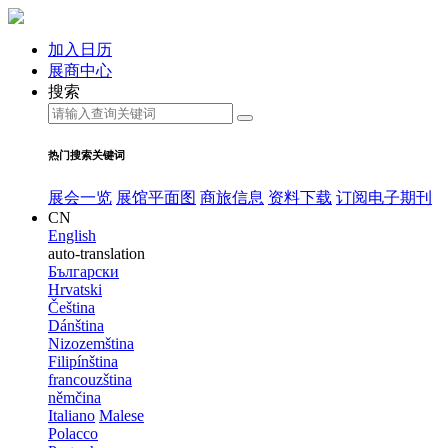
加入日历
展商中心
搜索
热门搜索关键词
展会一览
展馆平面图
商旅信息
资料下载
订阅电子期刊
CN
English
auto-translation
Български
Hrvatski
Čeština
Dánština
Nizozemština
Filipínština
francouzština
němčina
Italiano
Malese
Polacco