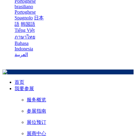
Portoghese
brasiliano
Portoghese
Spagnolo
日本
語
韩国語
Tiếng Việt
ภาษาไทย
Bahasa
Indonesia
العربية
首页
我要参展
服务概览
参展指南
展位预订
展商中心