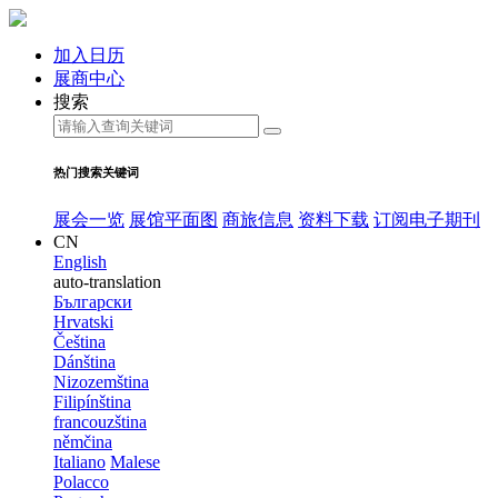
加入日历
展商中心
搜索
热门搜索关键词
展会一览
展馆平面图
商旅信息
资料下载
订阅电子期刊
CN
English
auto-translation
Български
Hrvatski
Čeština
Dánština
Nizozemština
Filipínština
francouzština
němčina
Italiano
Malese
Polacco