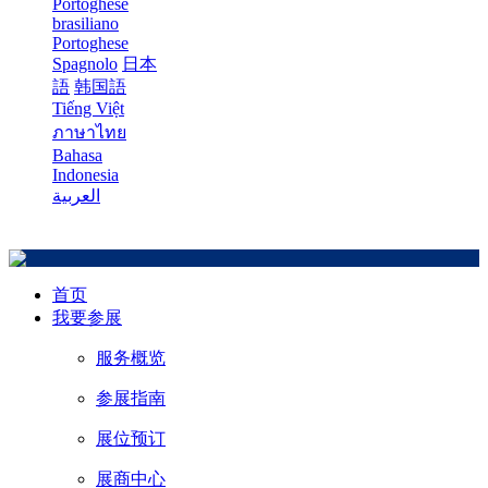
Portoghese
brasiliano
Portoghese
Spagnolo
日本
語
韩国語
Tiếng Việt
ภาษาไทย
Bahasa
Indonesia
العربية
首页
我要参展
服务概览
参展指南
展位预订
展商中心