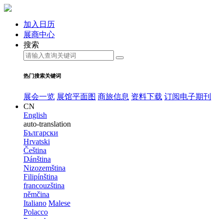
加入日历
展商中心
搜索
热门搜索关键词
展会一览
展馆平面图
商旅信息
资料下载
订阅电子期刊
CN
English
auto-translation
Български
Hrvatski
Čeština
Dánština
Nizozemština
Filipínština
francouzština
němčina
Italiano
Malese
Polacco