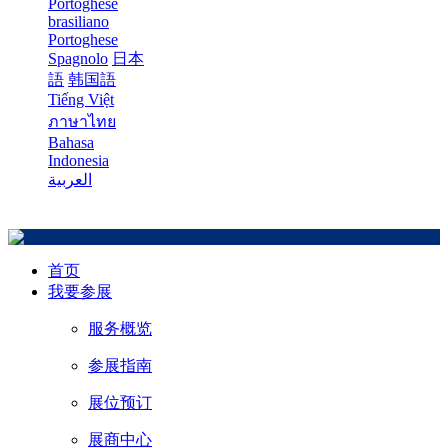
Portoghese
brasiliano
Portoghese
Spagnolo
日本
語
韩国語
Tiếng Việt
ภาษาไทย
Bahasa
Indonesia
العربية
首页
我要参展
服务概览
参展指南
展位预订
展商中心