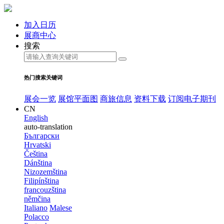
加入日历
展商中心
搜索
热门搜索关键词
展会一览
展馆平面图
商旅信息
资料下载
订阅电子期刊
CN
English
auto-translation
Български
Hrvatski
Čeština
Dánština
Nizozemština
Filipínština
francouzština
němčina
Italiano
Malese
Polacco