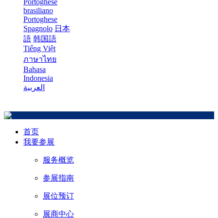
Portoghese
brasiliano
Portoghese
Spagnolo
日本
語
韩国語
Tiếng Việt
ภาษาไทย
Bahasa
Indonesia
العربية
首页
我要参展
服务概览
参展指南
展位预订
展商中心