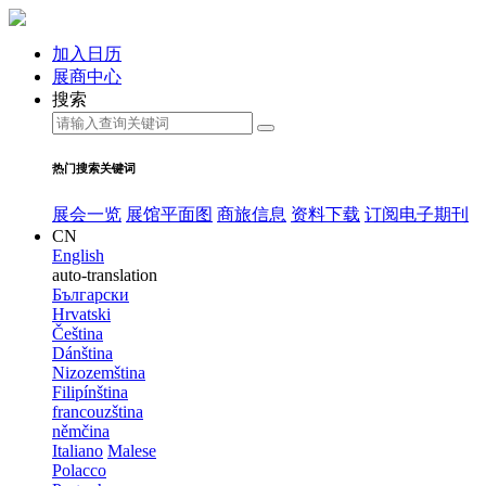
加入日历
展商中心
搜索
热门搜索关键词
展会一览
展馆平面图
商旅信息
资料下载
订阅电子期刊
CN
English
auto-translation
Български
Hrvatski
Čeština
Dánština
Nizozemština
Filipínština
francouzština
němčina
Italiano
Malese
Polacco