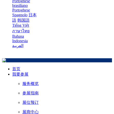
Portoghese
brasiliano
Portoghese
Spagnolo
日本
語
韩国語
Tiếng Việt
ภาษาไทย
Bahasa
Indonesia
العربية
首页
我要参展
服务概览
参展指南
展位预订
展商中心