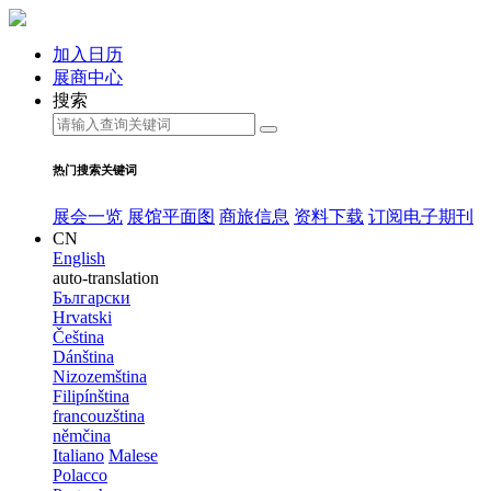
加入日历
展商中心
搜索
热门搜索关键词
展会一览
展馆平面图
商旅信息
资料下载
订阅电子期刊
CN
English
auto-translation
Български
Hrvatski
Čeština
Dánština
Nizozemština
Filipínština
francouzština
němčina
Italiano
Malese
Polacco