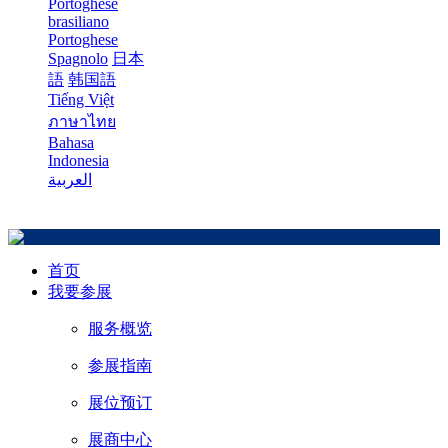
Portoghese
brasiliano
Portoghese
Spagnolo
日本
語
韩国語
Tiếng Việt
ภาษาไทย
Bahasa
Indonesia
العربية
首页
我要参展
服务概览
参展指南
展位预订
展商中心