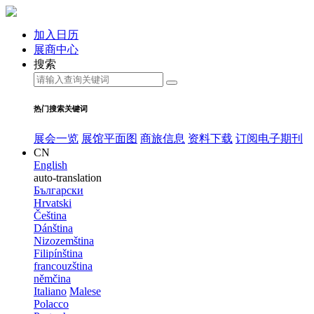
加入日历
展商中心
搜索
热门搜索关键词
展会一览
展馆平面图
商旅信息
资料下载
订阅电子期刊
CN
English
auto-translation
Български
Hrvatski
Čeština
Dánština
Nizozemština
Filipínština
francouzština
němčina
Italiano
Malese
Polacco