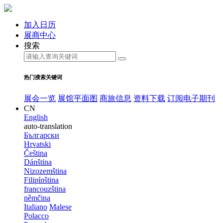
加入日历
展商中心
搜索
热门搜索关键词
展会一览
展馆平面图
商旅信息
资料下载
订阅电子期刊
CN
English
auto-translation
Български
Hrvatski
Čeština
Dánština
Nizozemština
Filipínština
francouzština
němčina
Italiano
Malese
Polacco