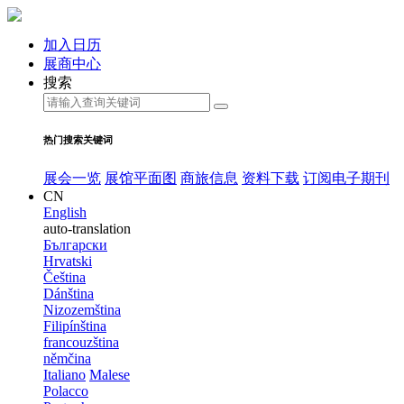
加入日历
展商中心
搜索
热门搜索关键词
展会一览
展馆平面图
商旅信息
资料下载
订阅电子期刊
CN
English
auto-translation
Български
Hrvatski
Čeština
Dánština
Nizozemština
Filipínština
francouzština
němčina
Italiano
Malese
Polacco