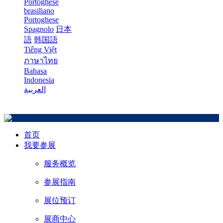
Portoghese
brasiliano
Portoghese
Spagnolo
日本
語
韩国語
Tiếng Việt
ภาษาไทย
Bahasa
Indonesia
العربية
首页
我要参展
服务概览
参展指南
展位预订
展商中心