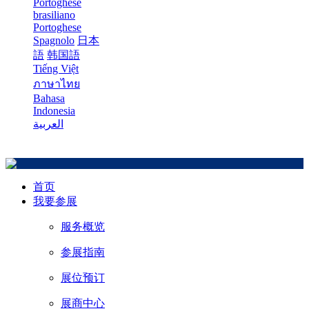
Portoghese
brasiliano
Portoghese
Spagnolo
日本
語
韩国語
Tiếng Việt
ภาษาไทย
Bahasa
Indonesia
العربية
首页
我要参展
服务概览
参展指南
展位预订
展商中心