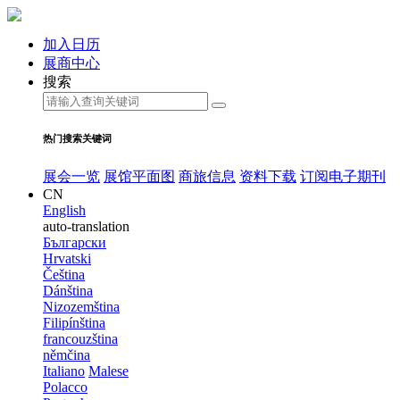
加入日历
展商中心
搜索
热门搜索关键词
展会一览
展馆平面图
商旅信息
资料下载
订阅电子期刊
CN
English
auto-translation
Български
Hrvatski
Čeština
Dánština
Nizozemština
Filipínština
francouzština
němčina
Italiano
Malese
Polacco