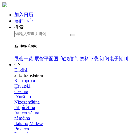
加入日历
展商中心
搜索
热门搜索关键词
展会一览
展馆平面图
商旅信息
资料下载
订阅电子期刊
CN
English
auto-translation
Български
Hrvatski
Čeština
Dánština
Nizozemština
Filipínština
francouzština
němčina
Italiano
Malese
Polacco