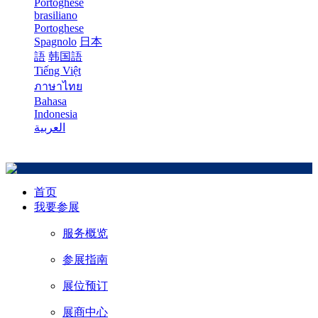
Portoghese
brasiliano
Portoghese
Spagnolo
日本
語
韩国語
Tiếng Việt
ภาษาไทย
Bahasa
Indonesia
العربية
首页
我要参展
服务概览
参展指南
展位预订
展商中心