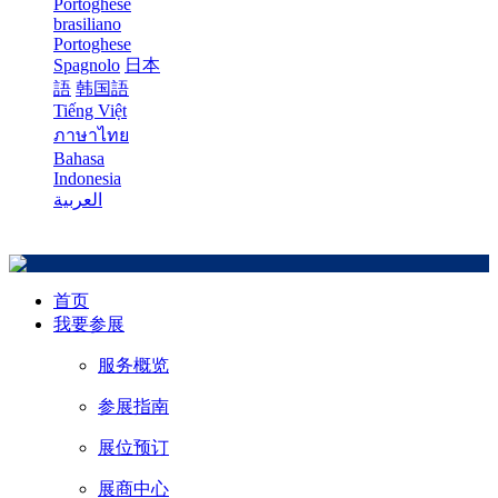
Portoghese
brasiliano
Portoghese
Spagnolo
日本
語
韩国語
Tiếng Việt
ภาษาไทย
Bahasa
Indonesia
العربية
首页
我要参展
服务概览
参展指南
展位预订
展商中心