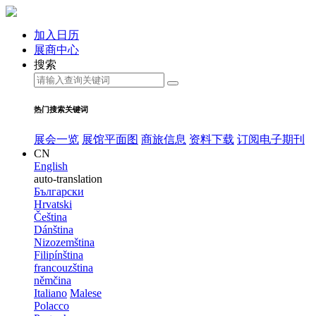
加入日历
展商中心
搜索
热门搜索关键词
展会一览
展馆平面图
商旅信息
资料下载
订阅电子期刊
CN
English
auto-translation
Български
Hrvatski
Čeština
Dánština
Nizozemština
Filipínština
francouzština
němčina
Italiano
Malese
Polacco