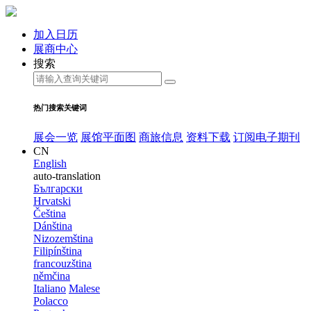
加入日历
展商中心
搜索
热门搜索关键词
展会一览
展馆平面图
商旅信息
资料下载
订阅电子期刊
CN
English
auto-translation
Български
Hrvatski
Čeština
Dánština
Nizozemština
Filipínština
francouzština
němčina
Italiano
Malese
Polacco