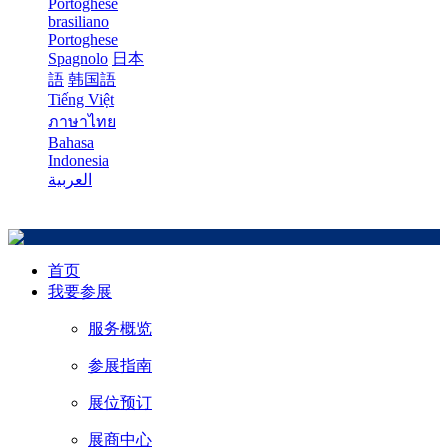
Portoghese
brasiliano
Portoghese
Spagnolo
日本
語
韩国語
Tiếng Việt
ภาษาไทย
Bahasa
Indonesia
العربية
首页
我要参展
服务概览
参展指南
展位预订
展商中心