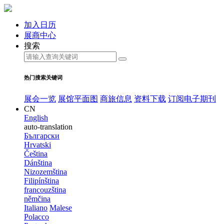
加入日历
展商中心
搜索
热门搜索关键词
展会一览
展馆平面图
商旅信息
资料下载
订阅电子期刊
CN
English
auto-translation
Български
Hrvatski
Čeština
Dánština
Nizozemština
Filipínština
francouzština
němčina
Italiano
Malese
Polacco