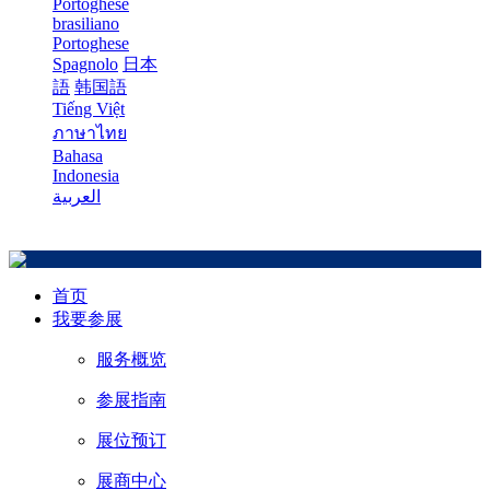
Portoghese
brasiliano
Portoghese
Spagnolo
日本
語
韩国語
Tiếng Việt
ภาษาไทย
Bahasa
Indonesia
العربية
首页
我要参展
服务概览
参展指南
展位预订
展商中心