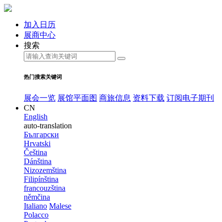
加入日历
展商中心
搜索
热门搜索关键词
展会一览
展馆平面图
商旅信息
资料下载
订阅电子期刊
CN
English
auto-translation
Български
Hrvatski
Čeština
Dánština
Nizozemština
Filipínština
francouzština
němčina
Italiano
Malese
Polacco