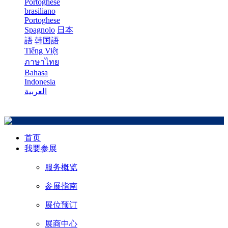
Portoghese
brasiliano
Portoghese
Spagnolo
日本
語
韩国語
Tiếng Việt
ภาษาไทย
Bahasa
Indonesia
العربية
首页
我要参展
服务概览
参展指南
展位预订
展商中心