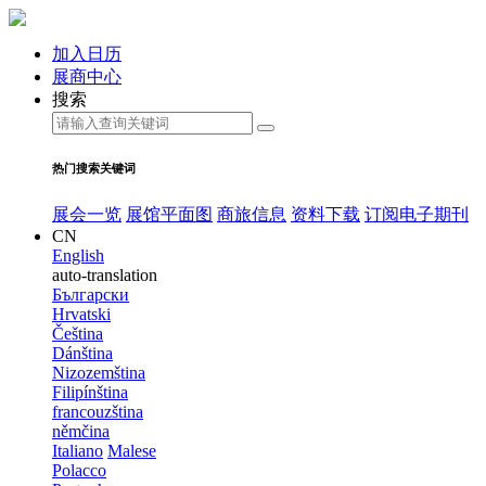
加入日历
展商中心
搜索
热门搜索关键词
展会一览
展馆平面图
商旅信息
资料下载
订阅电子期刊
CN
English
auto-translation
Български
Hrvatski
Čeština
Dánština
Nizozemština
Filipínština
francouzština
němčina
Italiano
Malese
Polacco