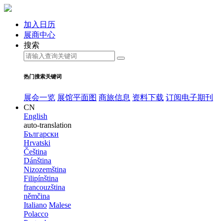
加入日历
展商中心
搜索
热门搜索关键词
展会一览
展馆平面图
商旅信息
资料下载
订阅电子期刊
CN
English
auto-translation
Български
Hrvatski
Čeština
Dánština
Nizozemština
Filipínština
francouzština
němčina
Italiano
Malese
Polacco