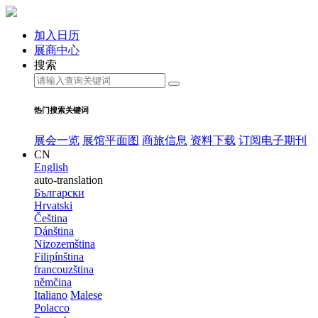
加入日历
展商中心
搜索
热门搜索关键词
展会一览
展馆平面图
商旅信息
资料下载
订阅电子期刊
CN
English
auto-translation
Български
Hrvatski
Čeština
Dánština
Nizozemština
Filipínština
francouzština
němčina
Italiano
Malese
Polacco