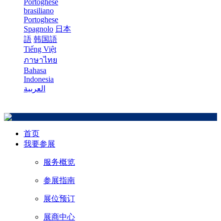
Portoghese
brasiliano
Portoghese
Spagnolo
日本
語
韩国語
Tiếng Việt
ภาษาไทย
Bahasa
Indonesia
العربية
首页
我要参展
服务概览
参展指南
展位预订
展商中心