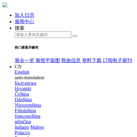
加入日历
展商中心
搜索
热门搜索关键词
展会一览
展馆平面图
商旅信息
资料下载
订阅电子期刊
CN
English
auto-translation
Български
Hrvatski
Čeština
Dánština
Nizozemština
Filipínština
francouzština
němčina
Italiano
Malese
Polacco