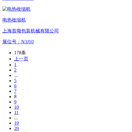
电热收缩机
上海首颂包装机械有限公司
展位号：
N3J10
178条
上一页
1
2
...
5
6
7
8
9
10
11
...
19
20