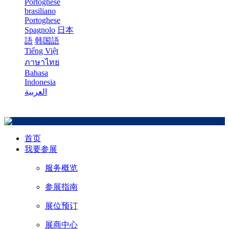
Portoghese
brasiliano
Portoghese
Spagnolo
日本
語
韩国語
Tiếng Việt
ภาษาไทย
Bahasa
Indonesia
العربية
首页
我要参展
服务概览
参展指南
展位预订
展商中心