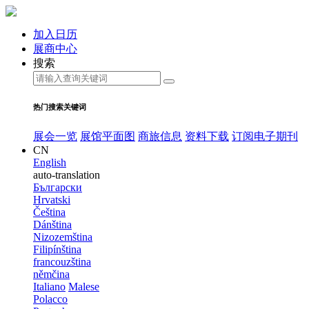
加入日历
展商中心
搜索
热门搜索关键词
展会一览
展馆平面图
商旅信息
资料下载
订阅电子期刊
CN
English
auto-translation
Български
Hrvatski
Čeština
Dánština
Nizozemština
Filipínština
francouzština
němčina
Italiano
Malese
Polacco