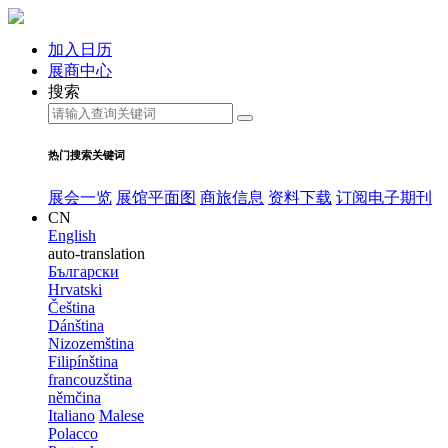
加入日历
展商中心
搜索
热门搜索关键词
展会一览
展馆平面图
商旅信息
资料下载
订阅电子期刊
CN
English
auto-translation
Български
Hrvatski
Čeština
Dánština
Nizozemština
Filipínština
francouzština
němčina
Italiano
Malese
Polacco