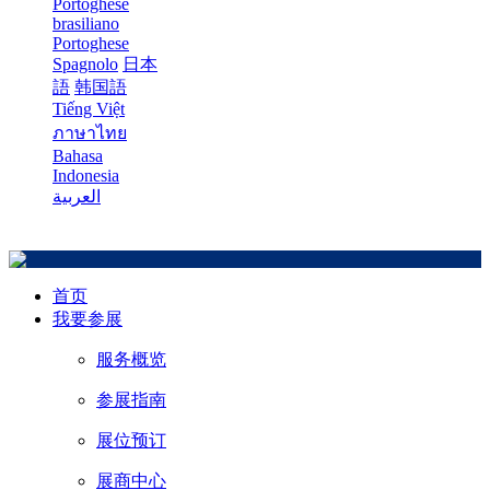
Portoghese
brasiliano
Portoghese
Spagnolo
日本
語
韩国語
Tiếng Việt
ภาษาไทย
Bahasa
Indonesia
العربية
首页
我要参展
服务概览
参展指南
展位预订
展商中心