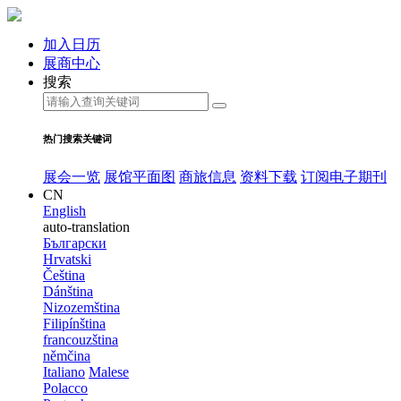
加入日历
展商中心
搜索
热门搜索关键词
展会一览
展馆平面图
商旅信息
资料下载
订阅电子期刊
CN
English
auto-translation
Български
Hrvatski
Čeština
Dánština
Nizozemština
Filipínština
francouzština
němčina
Italiano
Malese
Polacco