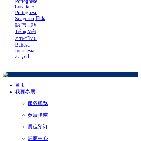
Portoghese
brasiliano
Portoghese
Spagnolo
日本
語
韩国語
Tiếng Việt
ภาษาไทย
Bahasa
Indonesia
العربية
首页
我要参展
服务概览
参展指南
展位预订
展商中心