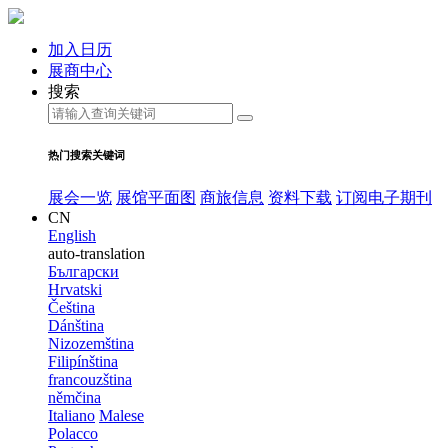
加入日历
展商中心
搜索
热门搜索关键词
展会一览
展馆平面图
商旅信息
资料下载
订阅电子期刊
CN
English
auto-translation
Български
Hrvatski
Čeština
Dánština
Nizozemština
Filipínština
francouzština
němčina
Italiano
Malese
Polacco