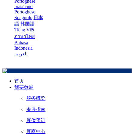
Portoghese
brasiliano
Portoghese
Spagnolo
日本
語
韩国語
Tiếng Việt
ภาษาไทย
Bahasa
Indonesia
العربية
首页
我要参展
服务概览
参展指南
展位预订
展商中心