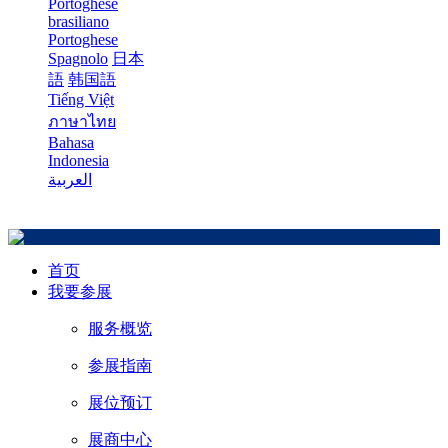
Portoghese
brasiliano
Portoghese
Spagnolo
日本
語
韩国語
Tiếng Việt
ภาษาไทย
Bahasa
Indonesia
العربية
首页
我要参展
服务概览
参展指南
展位预订
展商中心