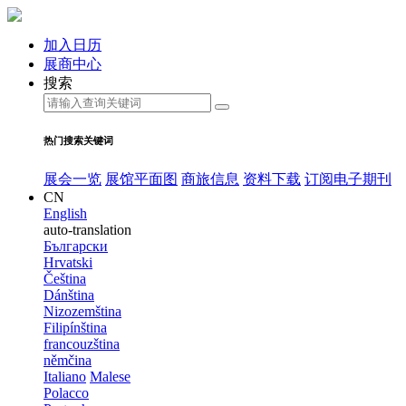
加入日历
展商中心
搜索
热门搜索关键词
展会一览
展馆平面图
商旅信息
资料下载
订阅电子期刊
CN
English
auto-translation
Български
Hrvatski
Čeština
Dánština
Nizozemština
Filipínština
francouzština
němčina
Italiano
Malese
Polacco