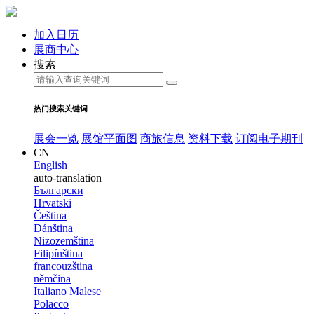
加入日历
展商中心
搜索
热门搜索关键词
展会一览
展馆平面图
商旅信息
资料下载
订阅电子期刊
CN
English
auto-translation
Български
Hrvatski
Čeština
Dánština
Nizozemština
Filipínština
francouzština
němčina
Italiano
Malese
Polacco