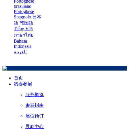
Portoghese
brasiliano
Portoghese
Spagnolo
日本
語
韩国語
Tiếng Việt
ภาษาไทย
Bahasa
Indonesia
العربية
首页
我要参展
服务概览
参展指南
展位预订
展商中心