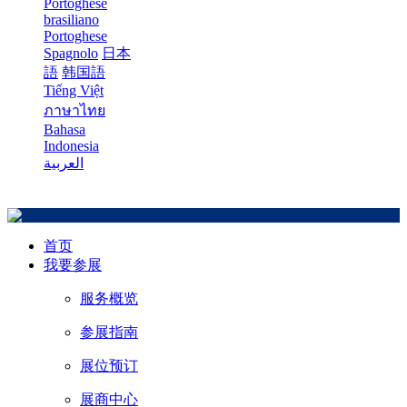
Portoghese
brasiliano
Portoghese
Spagnolo
日本
語
韩国語
Tiếng Việt
ภาษาไทย
Bahasa
Indonesia
العربية
首页
我要参展
服务概览
参展指南
展位预订
展商中心