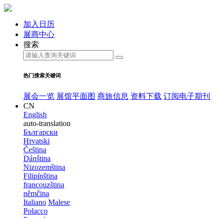
加入日历
展商中心
搜索
热门搜索关键词
展会一览
展馆平面图
商旅信息
资料下载
订阅电子期刊
CN
English
auto-translation
Български
Hrvatski
Čeština
Dánština
Nizozemština
Filipínština
francouzština
němčina
Italiano
Malese
Polacco